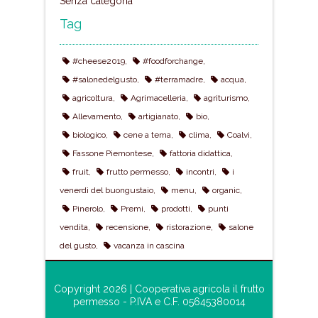
Senza categoria
Tag
#cheese2019
#foodforchange
#salonedelgusto
#terramadre
acqua
agricoltura
Agrimacelleria
agriturismo
Allevamento
artigianato
bio
biologico
cene a tema
clima
Coalvi
Fassone Piemontese
fattoria didattica
fruit
frutto permesso
incontri
i
venerdì del buongustaio
menu
organic
Pinerolo
Premi
prodotti
punti
vendita
recensione
ristorazione
salone
del gusto
vacanza in cascina
Copyright 2026 | Cooperativa agricola il frutto
permesso - P.IVA e C.F. 05645380014