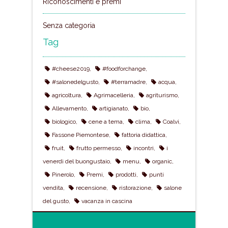
Riconoscimenti e premi
Senza categoria
Tag
#cheese2019
#foodforchange
#salonedelgusto
#terramadre
acqua
agricoltura
Agrimacelleria
agriturismo
Allevamento
artigianato
bio
biologico
cene a tema
clima
Coalvi
Fassone Piemontese
fattoria didattica
fruit
frutto permesso
incontri
i
venerdì del buongustaio
menu
organic
Pinerolo
Premi
prodotti
punti
vendita
recensione
ristorazione
salone
del gusto
vacanza in cascina