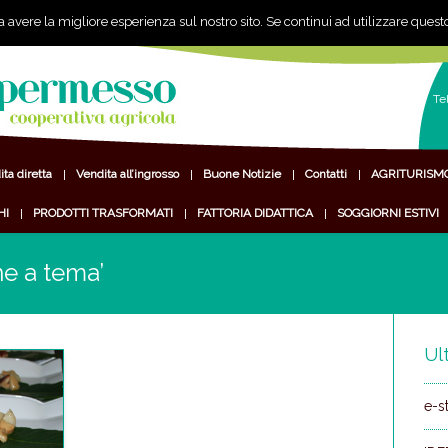
a avere la migliore esperienza sul nostro sito. Se continui ad utilizzare quest
Te
ta diretta
Vendita all’ingrosso
Buone Notizie
Contatti
AGRITURISM
HI
PRODOTTI TRASFORMATI
FATTORIA DIDATTICA
SOGGIORNI ESTIVI
ne a tema’
Ult
e-s