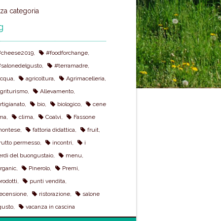
za categoria
g
#cheese2019
#foodforchange
#salonedelgusto
#terramadre
acqua
agricoltura
Agrimacelleria
griturismo
Allevamento
rtigianato
bio
biologico
cene
ema
clima
Coalvi
Fassone
montese
fattoria didattica
fruit
rutto permesso
incontri
i
rdì del buongustaio
menu
rganic
Pinerolo
Premi
rodotti
punti vendita
ecensione
ristorazione
salone
gusto
vacanza in cascina