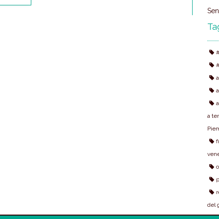
Sen
Ta
a
a
a t
Pie
f
vene
o
p
r
del 