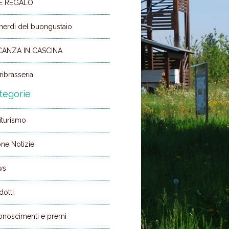
EE REGALO
enerdì del buongustaio
CANZA IN CASCINA
ribrasseria
tegorie
iturismo
ne Notizie
ws
dotti
onoscimenti e premi