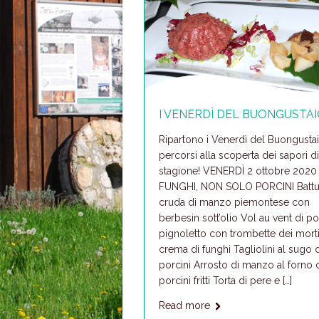
I VENERDÌ DEL BUONGUSTA
Ripartono i Venerdì del Buongustai
percorsi alla scoperta dei sapori di
stagione! VENERDÌ 2 ottobre 2020 
FUNGHI, NON SOLO PORCINI Battu
cruda di manzo piemontese con
berbesin sott’olio Vol au vent di po
pignoletto con trombette dei morti
crema di funghi Tagliolini al sugo d
porcini Arrosto di manzo al forno
porcini fritti Torta di pere e […]
Read more