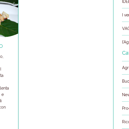
ID
I v
VA
l’Ag
IO
Ca
o,
Agr
I
ta
Buo
lenta
 e
Ne
i
 con
Pro
Ric