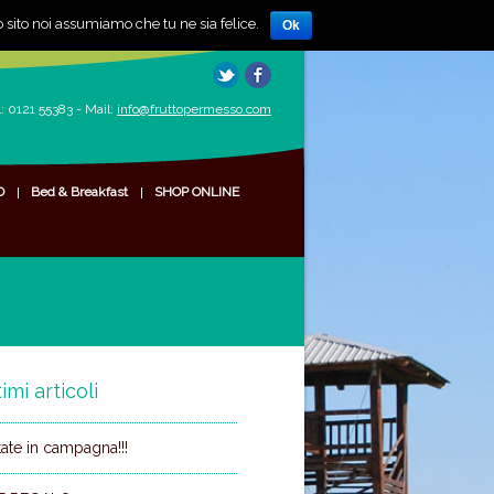
o sito noi assumiamo che tu ne sia felice.
Ok
Twitter
Facebook
l: 0121 55383 - Mail:
info@fruttopermesso.com
O
Bed & Breakfast
SHOP ONLINE
imi articoli
tate in campagna!!!