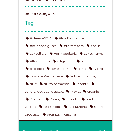
Senza categoria
Tag
#cheese2019
#foodforchange
#salonedelgusto
#terramadre
acqua
agricoltura
Agrimacelleria
agriturismo
Allevamento
artigianato
bio
biologico
cene a tema
clima
Coalvi
Fassone Piemontese
fattoria didattica
fruit
frutto permesso
incontri
i
venerdì del buongustaio
menu
organic
Pinerolo
Premi
prodotti
punti
vendita
recensione
ristorazione
salone
del gusto
vacanza in cascina