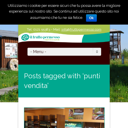
Utilizziamo i cookie per essere sicuri che tu possa avere la migliore
esperienza sul nostro sito. Se continui ad utilizzare questo sito noi
assumiamo che tu ne sia felice.
Ok
Twitter
Facebook
Tel: 0121 55383 - Mail:
info@fruttopermesso.com
- Menu -
Posts tagged with ‘punti
vendita’