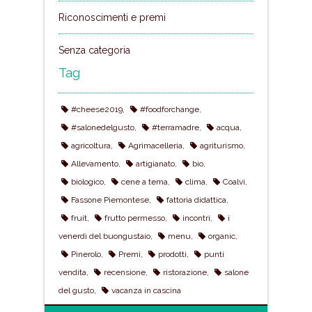
Riconoscimenti e premi
Senza categoria
Tag
#cheese2019
#foodforchange
#salonedelgusto
#terramadre
acqua
agricoltura
Agrimacelleria
agriturismo
Allevamento
artigianato
bio
biologico
cene a tema
clima
Coalvi
Fassone Piemontese
fattoria didattica
fruit
frutto permesso
incontri
i
venerdì del buongustaio
menu
organic
Pinerolo
Premi
prodotti
punti
vendita
recensione
ristorazione
salone
del gusto
vacanza in cascina