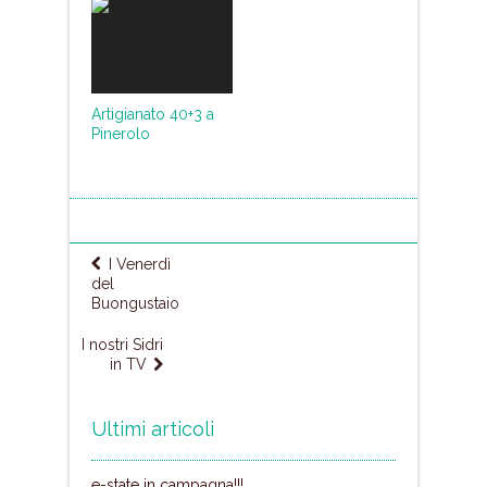
Artigianato 40+3 a
Pinerolo
I Venerdì
del
Buongustaio
I nostri Sidri
in TV
Ultimi articoli
e-state in campagna!!!