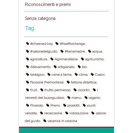
Riconoscimenti e premi
Senza categoria
Tag
#cheese2019
#foodforchange
#salonedelgusto
#terramadre
acqua
agricoltura
Agrimacelleria
agriturismo
Allevamento
artigianato
bio
biologico
cene a tema
clima
Coalvi
Fassone Piemontese
fattoria didattica
fruit
frutto permesso
incontri
i
venerdì del buongustaio
menu
organic
Pinerolo
Premi
prodotti
punti
vendita
recensione
ristorazione
salone
del gusto
vacanza in cascina