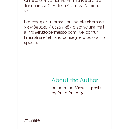
Ci trovate in via del Vernè 16 a Bibiana o a
Torino in via G. F. Re 11/f e in via Napione
24.
Per maggiori informazioni potete chiamare
3334890130 / 012155383 o scrive una mail
a info@fruttopermesso.com. Nei comuni
limitrofi si effettuano consegne o possiamo
spedire.
About the Author
frutto frutto
View all posts
by frutto frutto
Share: