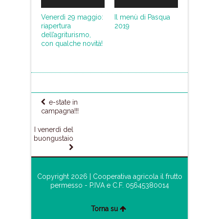
Venerdì 29 maggio:
Il menù di Pasqua
riapertura
2019
dell’agriturismo,
con qualche novità!
e-state in
campagna!!!
I venerdì del
buongustaio
Copyright 2026 | Cooperativa agricola il frutto
permesso - P.IVA e C.F. 05645380014
Torna su